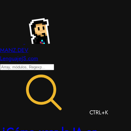
MANZ.DEV
LenguajeJS.com
CTRL+K