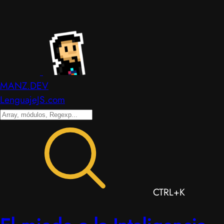
MANZ.DEV
LenguajeJS.com
CTRL+K