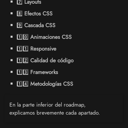
7️⃣
Layouts
8️⃣
Efectos CSS
9️⃣
Cascada CSS
1️⃣0️⃣
Animaciones CSS
1️⃣1️⃣
Responsive
1️⃣2️⃣
Calidad de código
1️⃣3️⃣
Frameworks
1️⃣4️⃣
Metodologías CSS
En la parte inferior del roadmap,
explicamos brevemente cada apartado.