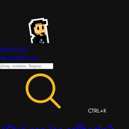
MANZ.DEV
LenguajeJS.com
CTRL+K