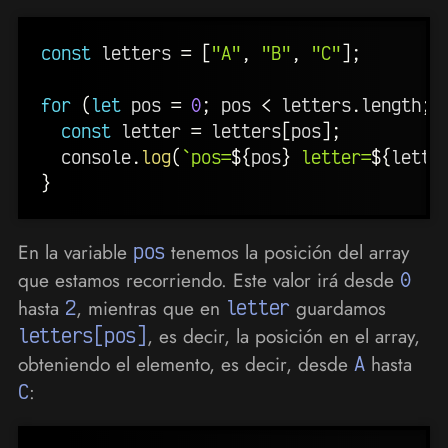
const
 letters 
=
[
"A"
,
"B"
,
"C"
]
;
for
(
let
 pos 
=
0
;
 pos 
<
 letters
.
length
;
 
const
 letter 
=
 letters
[
pos
]
;
  console
.
log
(
`
pos=
${
pos
}
 letter=
${
lette
}
En la variable
pos
tenemos la posición del array
que estamos recorriendo. Este valor irá desde
0
hasta
2
, mientras que en
letter
guardamos
letters[pos]
, es decir, la posición en el array,
obteniendo el elemento, es decir, desde
A
hasta
C
: