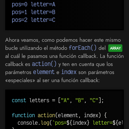
pos=0 letter=A

pos=1 letter=B

Ahora veamos, como podemos hacer este mismo
bucle utilizando el método
forEach()
del
al cuál le pasamos una función callback. La función
callback es
action()
y ten en cuenta que los
parámetros
element
e
index
son parámetros
«especiales» al ser una función callback:
const
 letters 
=
[
"A"
,
"B"
,
"C"
]
;
function
action
(
element
,
 index
)
{
  console
.
log
(
`
pos=
${
index
}
 letter=
${
ele