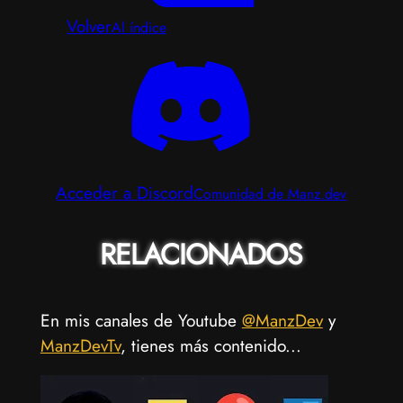
Volver
Al índice
Acceder a Discord
Comunidad de Manz.dev
RELACIONADOS
En mis canales de Youtube
@ManzDev
y
ManzDevTv
, tienes más contenido...