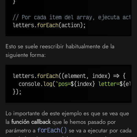
}
// Por cada item del array, ejecuta acti
letters
.
forEach
(
action
)
;
Esto se suele reescribir habitualmente de la
siguiente forma:
letters
.
forEach
(
(
element
,
 index
)
=>
{
  console
.
log
(
`
pos=
${
index
}
 letter=
${
ele
}
)
;
Lo importante de este ejemplo es que se vea que
la
función callback
que le hemos pasado por
parámetro a
forEach()
se va a ejecutar por cada