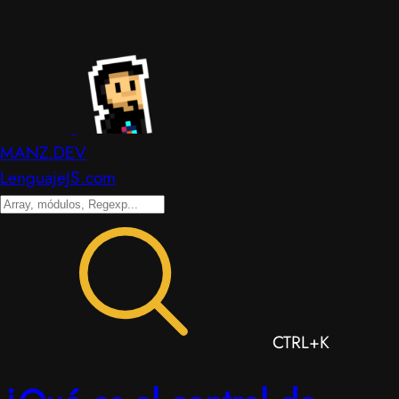
MANZ.DEV
LenguajeJS.com
CTRL+K