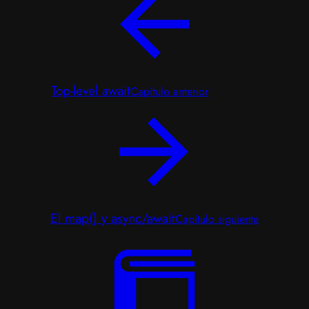
Top-level await
Capítulo anterior
El map() y async/await
Capítulo siguiente