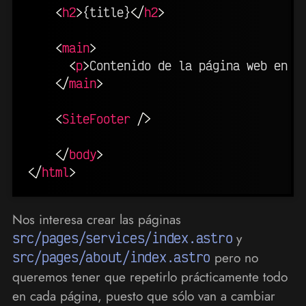
<
h2
>
{title}
</
h2
>
<
main
>
<
p
>
Contenido de la página web en c
</
main
>
<
SiteFooter
/>
</
body
>
</
html
>
Nos interesa crear las páginas
src/pages/services/index.astro
y
src/pages/about/index.astro
pero no
queremos tener que repetirlo prácticamente todo
en cada página, puesto que sólo van a cambiar