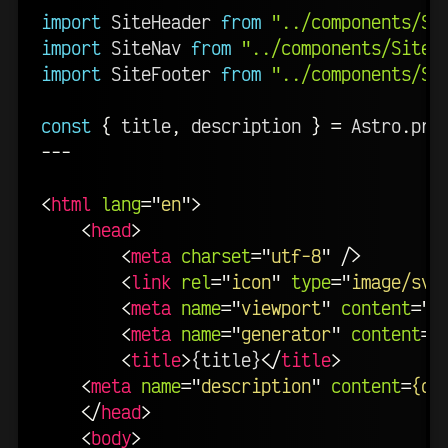
import
 SiteHeader 
from
"../components/Si
import
 SiteNav 
from
"../components/SiteN
import
 SiteFooter 
from
"../components/Si
const
{
 title
,
 description 
}
=
 Astro
.
pro
---
<
html
lang
=
"
en
"
>
<
head
>
<
meta
charset
=
"
utf-8
"
/>
<
link
rel
=
"
icon
"
type
=
"
image/svg
<
meta
name
=
"
viewport
"
content
=
"
w
<
meta
name
=
"
generator
"
content
=
{
<
title
>
{title}
</
title
>
<
meta
name
=
"
description
"
content
=
{de
</
head
>
<
body
>