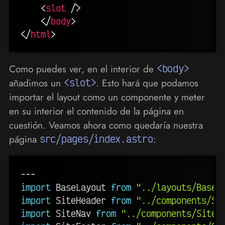
<
slot
/>
</
body
>
</
html
>
Como puedes ver, en el interior de
<body>
añadimos un
<slot>
. Esto hará que podamos
importar el layout como un componente y meter
en su interior el contenido de la página en
cuestión. Veamos ahora como quedaría nuestra
página
src/pages/index.astro
:
---
import
 BaseLayout 
from
"../layouts/BaseL
import
 SiteHeader 
from
"../components/Si
import
 SiteNav 
from
"../components/SiteN