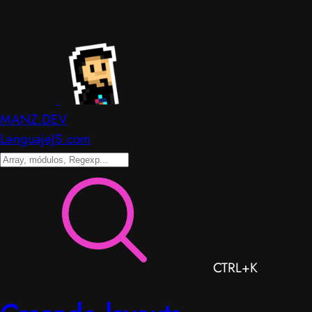
MANZ.DEV
LenguajeJS.com
CTRL+K