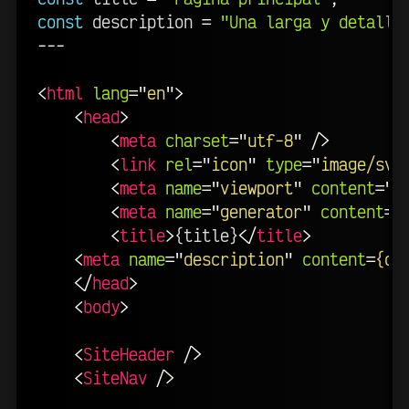
const
 description 
=
"Una larga y detalla
---
<
html
lang
=
"
en
"
>
<
head
>
<
meta
charset
=
"
utf-8
"
/>
<
link
rel
=
"
icon
"
type
=
"
image/svg
<
meta
name
=
"
viewport
"
content
=
"
w
<
meta
name
=
"
generator
"
content
=
{
<
title
>
{title}
</
title
>
<
meta
name
=
"
description
"
content
=
{de
</
head
>
<
body
>
<
SiteHeader
/>
<
SiteNav
/>