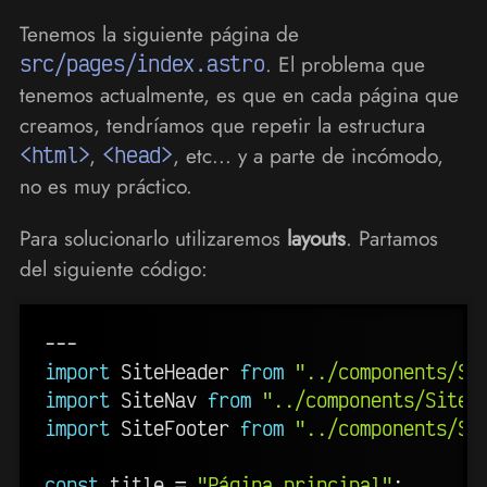
Tenemos la siguiente página de
src/pages/index.astro
. El problema que
tenemos actualmente, es que en cada página que
creamos, tendríamos que repetir la estructura
<html>
,
<head>
, etc... y a parte de incómodo,
no es muy práctico.
Para solucionarlo utilizaremos
layouts
. Partamos
del siguiente código:
---
import
 SiteHeader 
from
"../components/Si
import
 SiteNav 
from
"../components/SiteN
import
 SiteFooter 
from
"../components/Si
const
 title 
=
"Página principal"
;