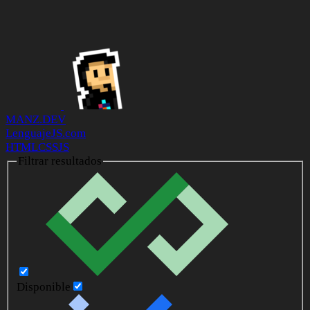
MANZ.DEV
LenguajeJS.com
HTML
CSS
JS
Filtrar resultados
Disponible