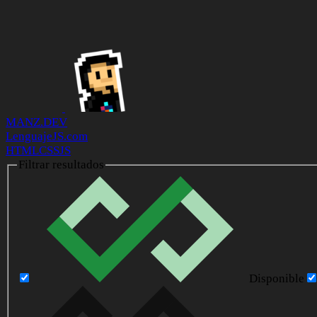
MANZ.DEV
LenguajeJS.com
HTML
CSS
JS
Filtrar resultados
Disponible