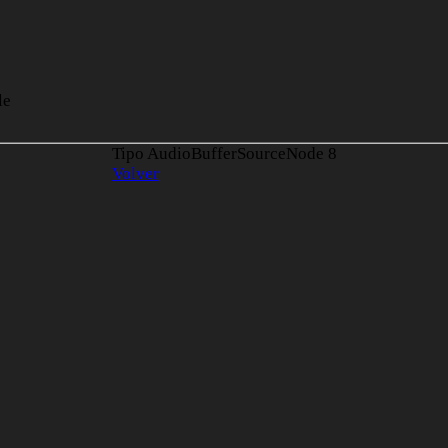
le
Tipo AudioBufferSourceNode
8
Volver