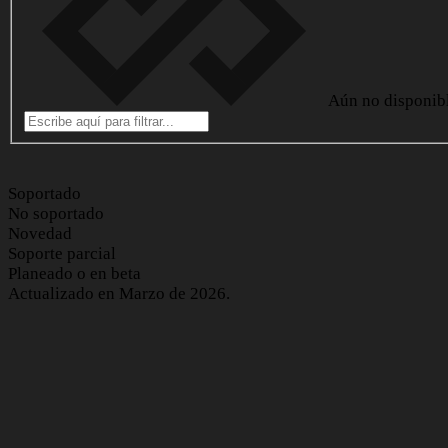
Aún no disponib
Soportado
No soportado
Novedad
Soporte parcial
Planeado o en beta
Actualizado en Marzo de 2026.