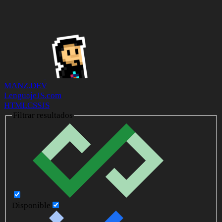
MANZ.DEV
LenguajeJS.com
HTML
CSS
JS
Filtrar resultados
Disponible