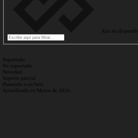
Aún no disponib
Soportado
No soportado
Novedad
Soporte parcial
Planeado o en beta
Actualizado en Marzo de 2026.