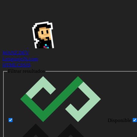
MANZ.DEV
LenguajeJS.com
HTML
CSS
JS
Filtrar resultados
Disponible