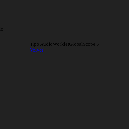
le
Tipo AudioWorkletGlobalScope
5
Volver