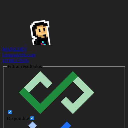
MANZ.DEV
LenguajeJS.com
HTML
CSS
JS
Filtrar resultados
Disponible