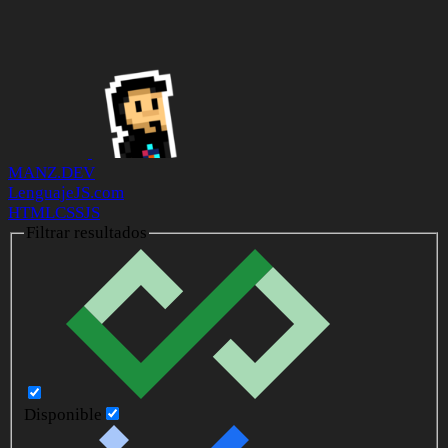
MANZ.DEV
LenguajeJS.com
HTML
CSS
JS
Filtrar resultados
Disponible