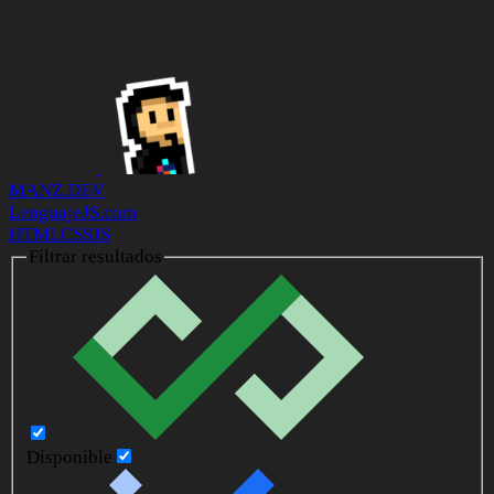
MANZ.DEV
LenguajeJS.com
HTML
CSS
JS
Filtrar resultados
Disponible