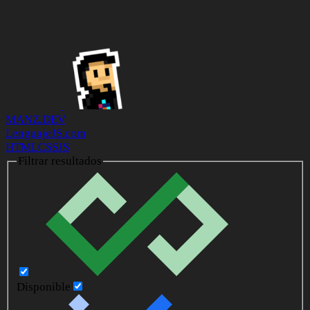
MANZ.DEV
LenguajeJS.com
HTML
CSS
JS
Filtrar resultados
Disponible