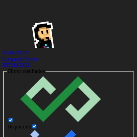
MANZ.DEV
LenguajeJS.com
HTML
CSS
JS
Filtrar resultados
Disponible