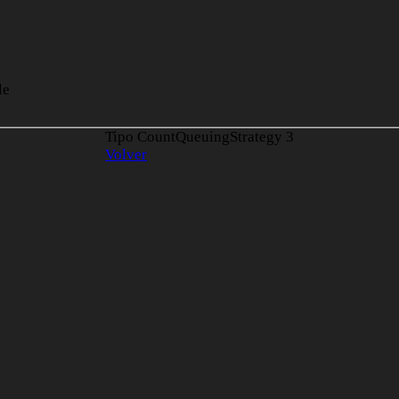
le
Tipo CountQueuingStrategy
3
Volver