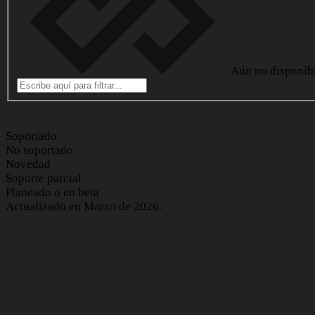
Aún no disponib
Soportado
No soportado
Novedad
Soporte parcial
Planeado o en beta
Actualizado en Marzo de 2026.