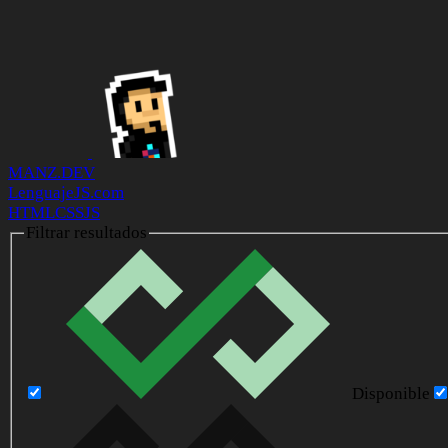
MANZ.DEV
LenguajeJS.com
HTML
CSS
JS
Filtrar resultados
Disponible