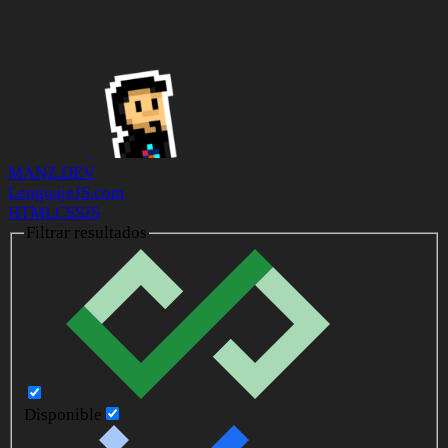
MANZ.DEV
LenguajeJS.com
HTML
CSS
JS
Filtrar resultados
Disponible