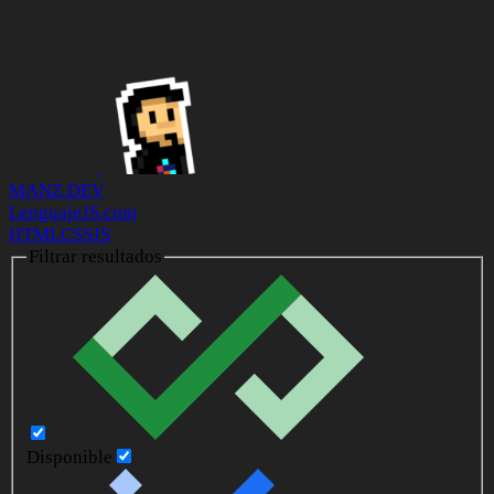
MANZ.DEV
LenguajeJS.com
HTML
CSS
JS
Filtrar resultados
Disponible