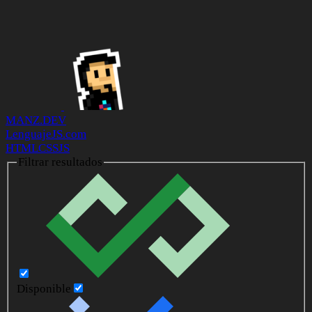
MANZ.DEV
LenguajeJS.com
HTML
CSS
JS
Filtrar resultados
Disponible