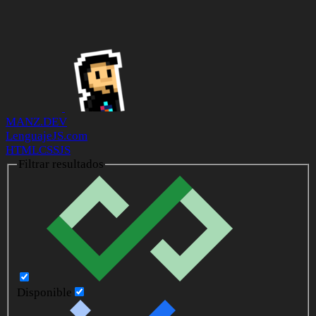
MANZ.DEV
LenguajeJS.com
HTML
CSS
JS
Filtrar resultados
Disponible