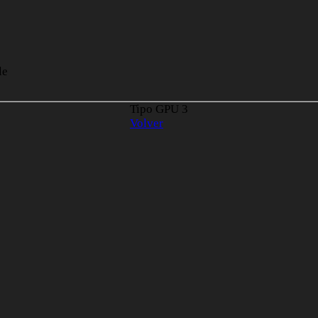
le
Tipo GPU
3
Volver