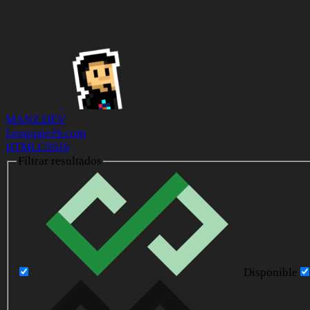
MANZ.DEV
LenguajeJS.com
HTML
CSS
JS
Filtrar resultados
Disponible