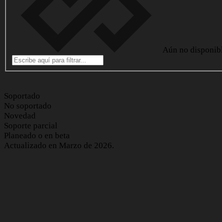
Aún no disponib
Soportado
No soportado
Novedad
Soporte parcial
Planeado o en beta
Actualizado en Marzo de 2026.