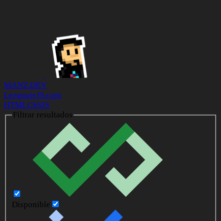
MANZ.DEV
LenguajeJS.com
HTML
CSS
JS
Filtrar resultados
Disponible