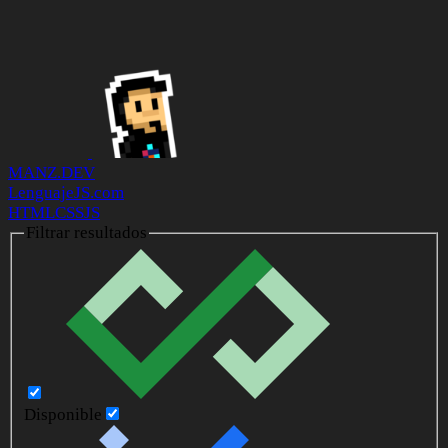
MANZ.DEV
LenguajeJS.com
HTML
CSS
JS
Filtrar resultados
Disponible