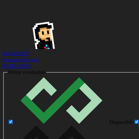
MANZ.DEV
LenguajeJS.com
HTML
CSS
JS
Filtrar resultados
Disponible