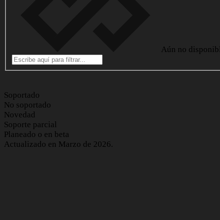
Aún no disponib
Soportado
No soportado
Novedad
Soporte parcial
Planeado o en beta
Actualizado en Marzo de 2026.