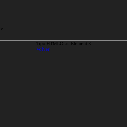
le
Tipo HTMLOListElement
3
Volver