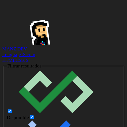
MANZ.DEV
LenguajeJS.com
HTML
CSS
JS
Filtrar resultados
Disponible