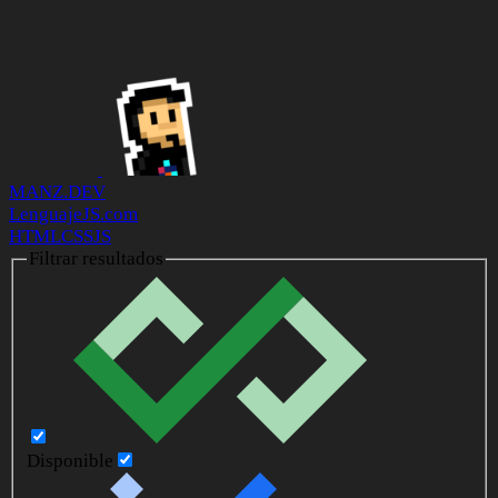
MANZ.DEV
LenguajeJS.com
HTML
CSS
JS
Filtrar resultados
Disponible