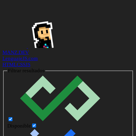
MANZ.DEV
LenguajeJS.com
HTML
CSS
JS
Filtrar resultados
Disponible