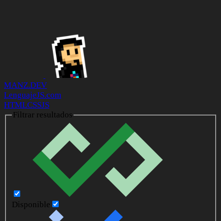
MANZ.DEV
LenguajeJS.com
HTML
CSS
JS
Filtrar resultados
Disponible