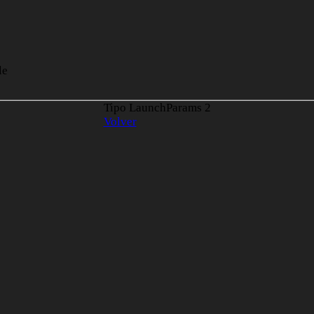
le
Tipo LaunchParams
2
Volver