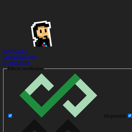
MANZ.DEV
LenguajeJS.com
HTML
CSS
JS
Filtrar resultados
Disponible