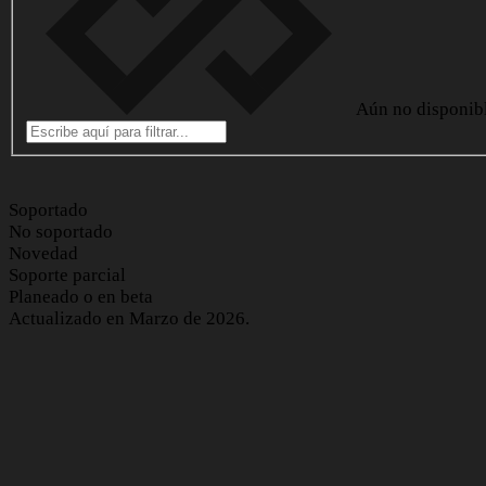
Aún no disponib
Soportado
No soportado
Novedad
Soporte parcial
Planeado o en beta
Actualizado en Marzo de 2026.