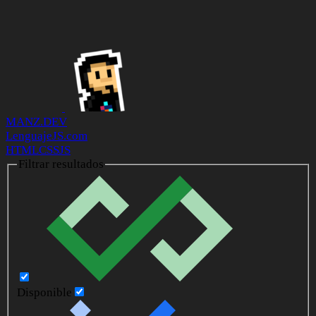
MANZ.DEV
LenguajeJS.com
HTML
CSS
JS
Filtrar resultados
Disponible