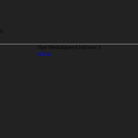
le
Tipo MediaQueryListEvent
3
Volver