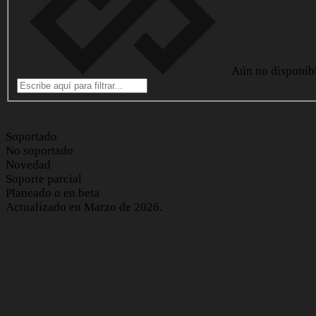
Aún no disponib
Soportado
No soportado
Novedad
Soporte parcial
Planeado o en beta
Actualizado en Marzo de 2026.