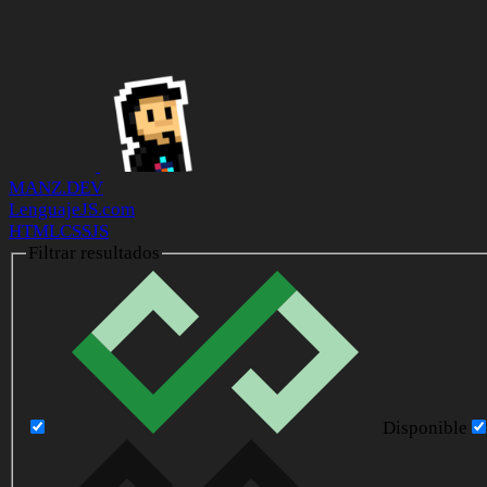
MANZ.DEV
LenguajeJS.com
HTML
CSS
JS
Filtrar resultados
Disponible