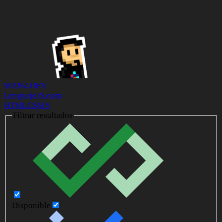
MANZ.DEV
LenguajeJS.com
HTML
CSS
JS
Filtrar resultados
Disponible