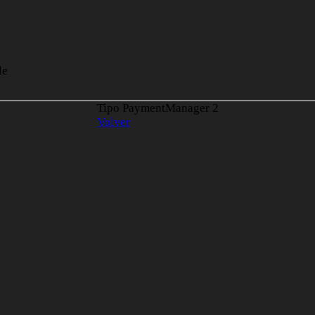
le
Tipo PaymentManager
2
Volver