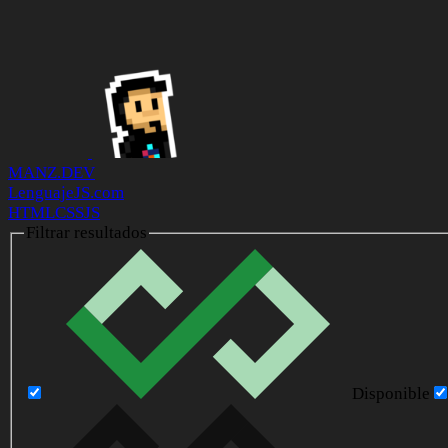
MANZ.DEV
LenguajeJS.com
HTML
CSS
JS
Filtrar resultados
Disponible