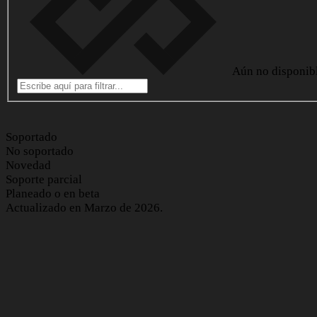
Aún no disponib
Soportado
No soportado
Novedad
Soporte parcial
Planeado o en beta
Actualizado en Marzo de 2026.