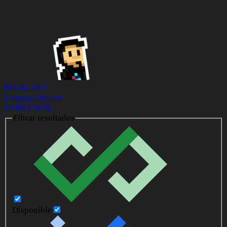
MANZ.DEV
LenguajeJS.com
HTML
CSS
JS
Filtrar resultados
Disponible