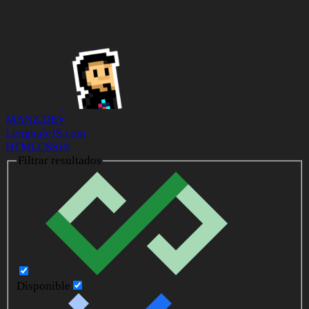
MANZ.DEV
LenguajeJS.com
HTML
CSS
JS
Filtrar resultados
Disponible