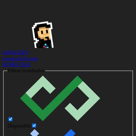
MANZ.DEV
LenguajeJS.com
HTML
CSS
JS
Filtrar resultados
Disponible