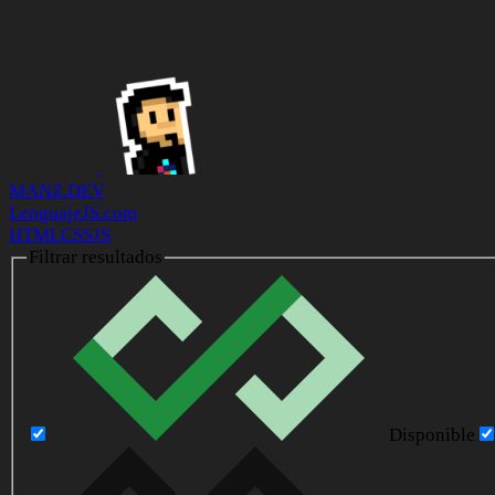
MANZ.DEV
LenguajeJS.com
HTML
CSS
JS
Filtrar resultados
Disponible