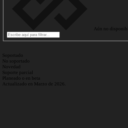
Aún no disponib
Soportado
No soportado
Novedad
Soporte parcial
Planeado o en beta
Actualizado en Marzo de 2026.