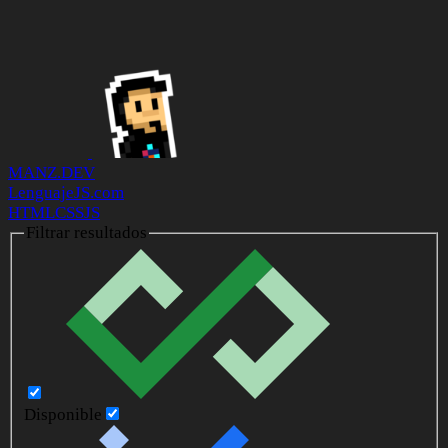
MANZ.DEV
LenguajeJS.com
HTML
CSS
JS
Filtrar resultados
Disponible