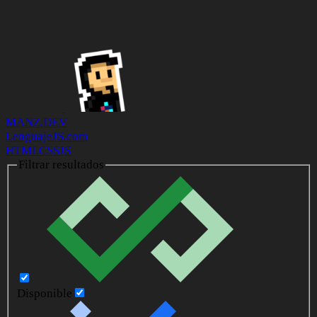
MANZ.DEV
LenguajeJS.com
HTML
CSS
JS
Filtrar resultados
Disponible