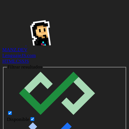
MANZ.DEV
LenguajeJS.com
HTML
CSS
JS
Filtrar resultados
Disponible