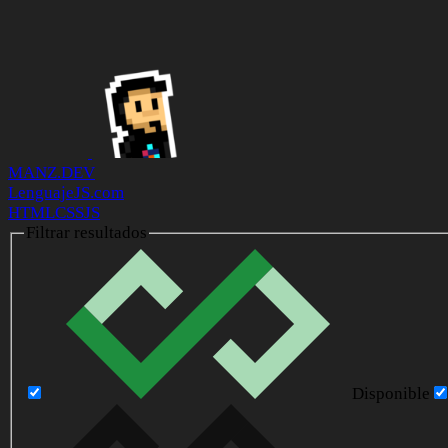
MANZ.DEV
LenguajeJS.com
HTML
CSS
JS
Filtrar resultados
Disponible