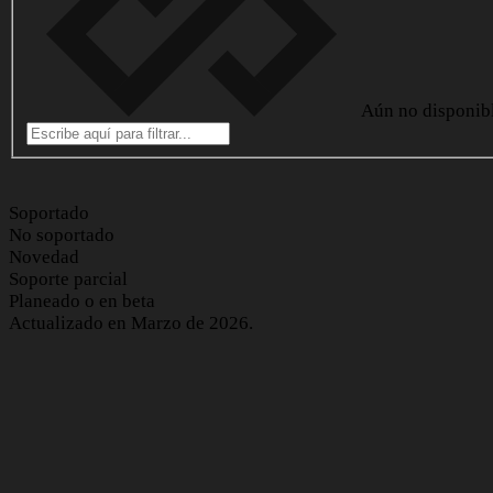
Aún no disponib
Soportado
No soportado
Novedad
Soporte parcial
Planeado o en beta
Actualizado en Marzo de 2026.