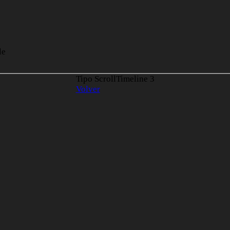
le
Tipo ScrollTimeline
3
Volver