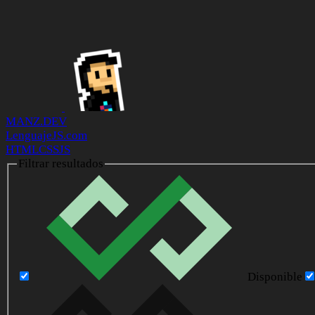
MANZ.DEV
LenguajeJS.com
HTML
CSS
JS
Filtrar resultados
Disponible