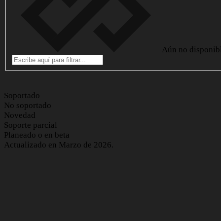
Aún no disponib
Soportado
No soportado
Novedad
Soporte parcial
Planeado o en beta
Actualizado en Marzo de 2026.