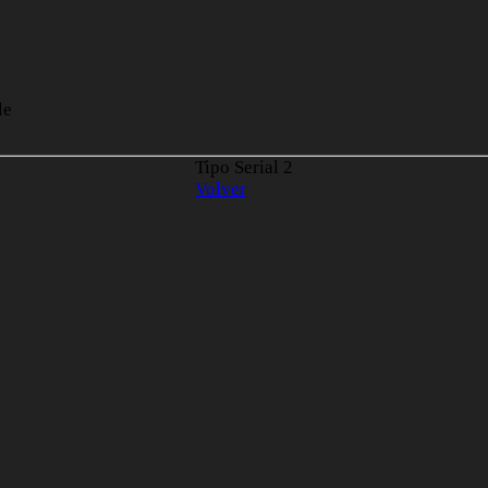
le
Tipo Serial
2
Volver