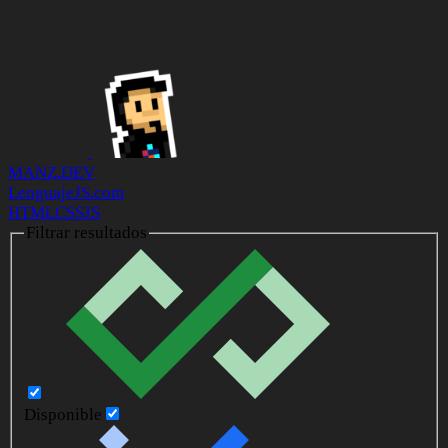
MANZ.DEV
LenguajeJS.com
HTML
CSS
JS
Filtrar resultados
Disponible