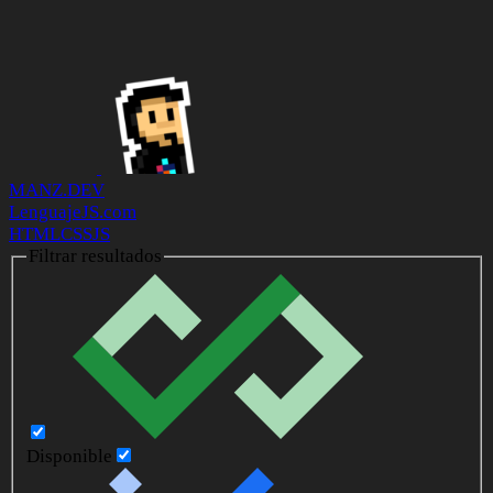
MANZ.DEV
LenguajeJS.com
HTML
CSS
JS
Filtrar resultados
Disponible