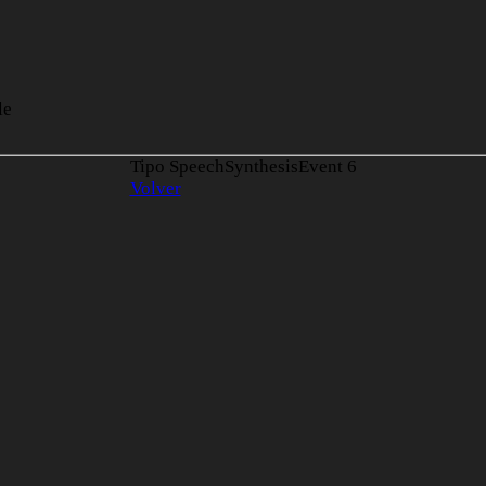
le
Tipo SpeechSynthesisEvent
6
Volver