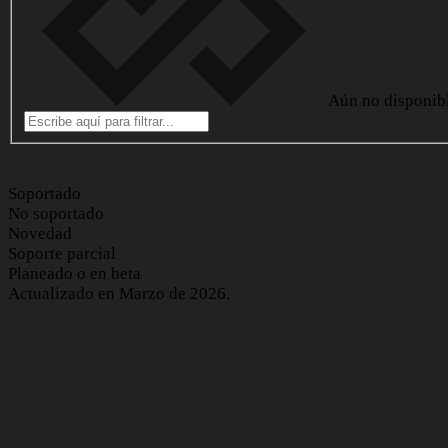
Aún no disponib
Soportado
No soportado
Novedad
Soporte parcial
Planeado o en beta
Actualizado en Marzo de 2026.