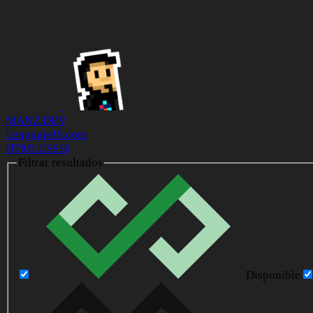
MANZ.DEV
LenguajeJS.com
HTML
CSS
JS
Filtrar resultados
Disponible