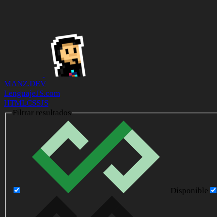
MANZ.DEV
LenguajeJS.com
HTML
CSS
JS
Filtrar resultados
Disponible