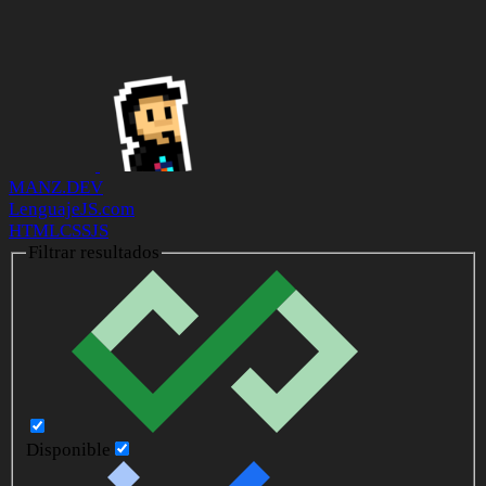
MANZ.DEV
LenguajeJS.com
HTML
CSS
JS
Filtrar resultados
Disponible