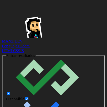
MANZ.DEV
LenguajeJS.com
HTML
CSS
JS
Filtrar resultados
Disponible