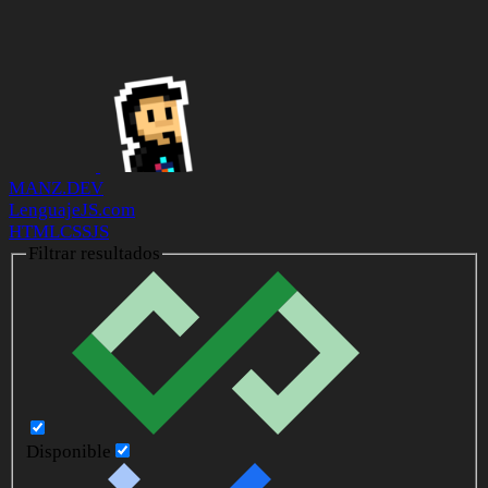
MANZ.DEV
LenguajeJS.com
HTML
CSS
JS
Filtrar resultados
Disponible