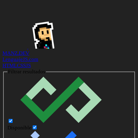
MANZ.DEV
LenguajeJS.com
HTML
CSS
JS
Filtrar resultados
Disponible